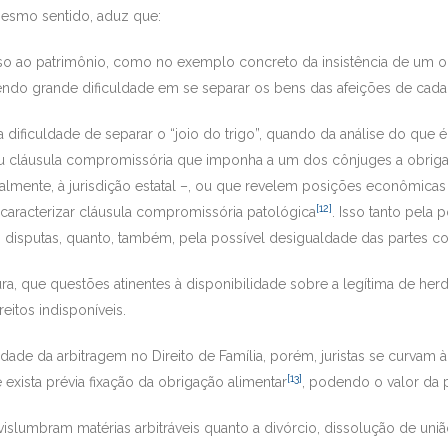
mesmo sentido, aduz que:
preso ao patrimônio, como no exemplo concreto da insistência de u
endo grande dificuldade em se separar os bens das afeições de ca
ificuldade de separar o “joio do trigo”, quando da análise do que é 
 cláusula compromissória que imponha a um dos cônjuges a obrigató
otalmente, à jurisdição estatal –, ou que revelem posições econômica
[12]
 caracterizar cláusula compromissória patológica
. Isso tanto pela
 disputas, quanto, também, pela possível desigualdade das partes con
tura, que questões atinentes à disponibilidade sobre a legítima de h
ireitos indisponíveis.
dade da arbitragem no Direito de Família, porém, juristas se curvam à
[13]
 exista prévia fixação da obrigação alimentar
, podendo o valor da p
vislumbram matérias arbitráveis quanto a divórcio, dissolução de uni