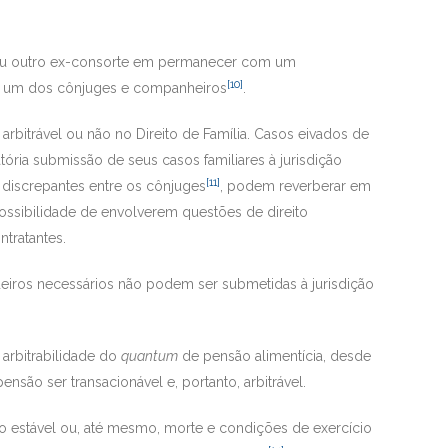
m ou outro ex-consorte em permanecer com um
[10]
da um dos cônjuges e companheiros
.
arbitrável ou não no Direito de Família. Casos eivados de
ria submissão de seus casos familiares à jurisdição
[11]
s discrepantes entre os cônjuges
, podem reverberar em
 possibilidade de envolverem questões de direito
tratantes.
erdeiros necessários não podem ser submetidas à jurisdição
 arbitrabilidade do
quantum
de pensão alimentícia, desde
ensão ser transacionável e, portanto, arbitrável.
ão estável ou, até mesmo, morte e condições de exercício