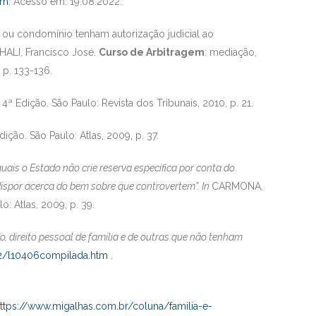
tm
. Acesso em: 19.08.2022.
 ou condomínio tenham autorização judicial ao
HALI, Francisco José.
Curso de Arbitragem
: mediação,
 p. 133-136.
. 4ª Edição. São Paulo: Revista dos Tribunais, 2010, p. 21.
dição. São Paulo: Atlas, 2009, p. 37.
quais o Estado não crie reserva específica por conta do
ispor acerca do bem sobre que controvertem”. In
CARMONA,
o: Atlas, 2009, p. 39.
 direito pessoal de família e de outras que não tenham
002/l10406compilada.htm
.
ttps://www.migalhas.com.br/coluna/familia-e-