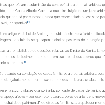
ristas que refutam a submissão de controvérsias a tribunais arbitrais 
ido, aduz Carlos Alberto Carmona que a instituição de um juízo arbitra
ado quando há parte incapaz, ainda que representada ou assistida p
[6]
iável, indisponível
.
 no artigo 1º da Lei de Arbitragem cuida da chamada “arbitrabilidade o
tragem, concluindo-se que apenas direitos passíveis de transação p
ssas, a arbitrabilidade de questões relativas ao Direito de Família ta
idade de estabelecimento de compromisso arbitral que aborde questõe
[8]
ente patrimonial
.
ação quando da condução de casos familiares a tribunais arbitrais, pe
obrigatoriamente, a ter de ser submetidos a tribunais estatais, ante 
presenta alguns óbices quanto à arbitrabilidade de casos de família: qu
ver apego afetivo – por exemplo, quadros, obras de arte, bens móvei
a “neutralidade patrimonial” de disputas familiaristas a qualquer m