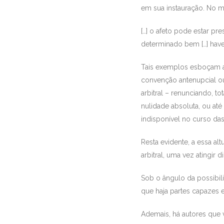
em sua instauração. No 
[…] o afeto pode estar 
determinado bem […] hav
Tais exemplos esboçam a d
convenção antenupcial ou
arbitral – renunciando, t
nulidade absoluta, ou até
indisponível no curso das
Resta evidente, a essa al
arbitral, uma vez atingir d
Sob o ângulo da possibili
que haja partes capazes e
Ademais, há autores que 