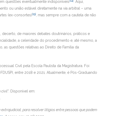
[14]
m questões eventualmente indisponíveis
. Aqui,
nto ou união estável diretamente na via arbitral – uma
[15]
rtes (ex-consortes)
, mas sempre com a cautela de não
decerto, de maiores debates doutrinários, práticos e
dencialidade, a celeridade do procedimento e, até mesmo, a
 as questões relativas ao Direito de Família da
ssual Civil pela Escola Paulista da Magistratura. Foi
FDUSP), entre 2018 e 2021. Atualmente, é Pós-Graduando
civil
”. Disponível em:
.
 extrajudicial, para resolver litígios entre pessoas que podem