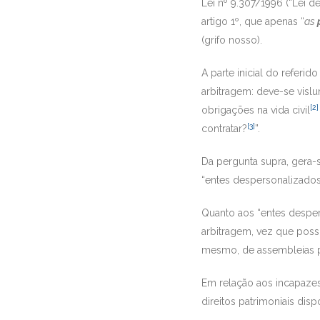
Lei nº 9.307/1996 (“Lei d
artigo 1º, que apenas “
as
(grifo nosso).
A parte inicial do referid
arbitragem: deve-se vislum
[2]
obrigações na vida civil
[3]
contratar?
”.
Da pergunta supra, gera-
“entes despersonalizados
Quanto aos “entes despers
arbitragem, vez que poss
mesmo, de assembleias pa
Em relação aos incapazes
direitos patrimoniais dis