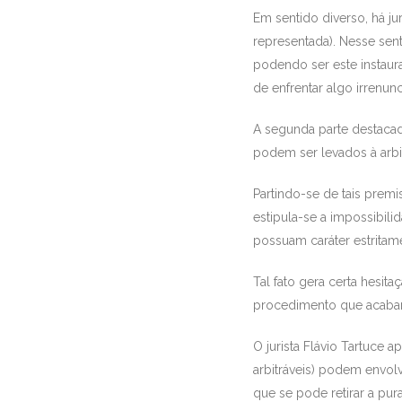
Em sentido diverso, há ju
representada). Nesse sent
podendo ser este instaur
de enfrentar algo irrenunc
A segunda parte destacada
podem ser levados à arbi
Partindo-se de tais premi
estipula-se a impossibil
possuam caráter estritam
Tal fato gera certa hesit
procedimento que acabam, 
O jurista Flávio Tartuce a
arbitráveis) podem envol
que se pode retirar a pur