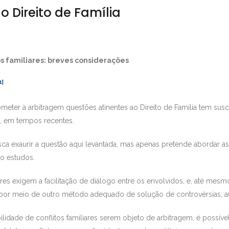
o Direito de Família
s familiares: breves considerações
1]
meter à arbitragem questões atinentes ao Direito de Família tem susc
s, em tempos recentes.
sca exaurir a questão aqui levantada, mas apenas pretende abordar 
ado estudos.
iares exigem a facilitação de diálogo entre os envolvidos, e, até mes
o por meio de outro método adequado de solução de controvérsias, au
lidade de conflitos familiares serem objeto de arbitragem, é possível