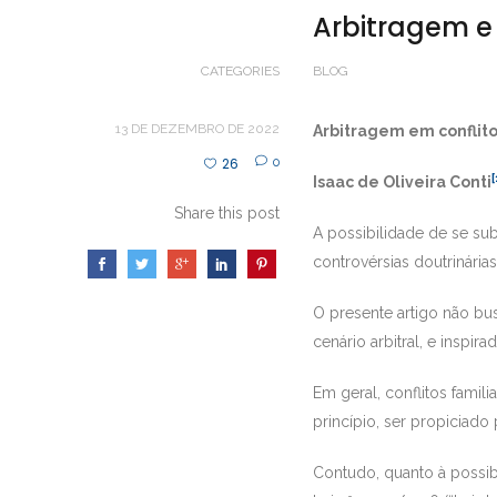
Arbitragem e 
CATEGORIES
BLOG
13 DE DEZEMBRO DE 2022
Arbitragem em conflito
26
0
[
Isaac de Oliveira Conti
Share this post
A possibilidade de se sub
controvérsias doutrinária
O presente artigo não bu
cenário arbitral, e inspir
Em geral, conflitos famil
princípio, ser propiciad
Contudo, quanto à possibi