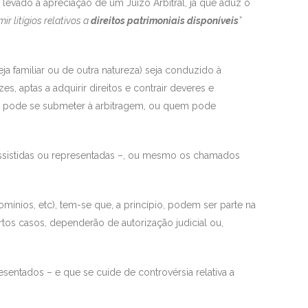
 levado à apreciação de um Juízo Arbitral, já que aduz o
r litígios relativos a
direitos patrimoniais disponíveis
”
seja familiar ou de outra natureza) seja conduzido à
zes, aptas a adquirir direitos e contrair deveres e
em pode se submeter à arbitragem, ou quem pode
 assistidas ou representadas –, ou mesmo os chamados
mínios, etc), tem-se que, a princípio, podem ser parte na
tos casos, dependerão de autorização judicial ou,
entados – e que se cuide de controvérsia relativa a