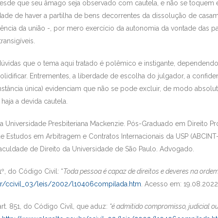
esde que seu âmago seja observado com cautela, e não se toquem e
ade de haver a partilha de bens decorrentes da dissolução de casame
tência da união -, por mero exercício da autonomia da vontade das pa
ransigíveis.
úvidas que o tema aqui tratado é polêmico e instigante, dependendo, 
 solidificar. Entrementes, a liberdade de escolha do julgador, a confi
tância única) evidenciam que não se pode excluir, de modo absoluto,
haja a devida cautela.
a Universidade Presbiteriana Mackenzie. Pós-Graduado em Direito Proce
 Estudos em Arbitragem e Contratos Internacionais da USP (ABCINT-
Faculdade de Direito da Universidade de São Paulo. Advogado.
1º, do Código Civil: “
Toda pessoa é capaz de direitos e deveres na ordem 
br/ccivil_03/leis/2002/l10406compilada.htm
. Acesso em: 19.08.2022
rt. 851, do Código Civil, que aduz:
“é admitido compromisso, judicial ou