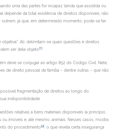
quando uma das partes for incapaz (ainda que assistida ou
l depende da total existência de direitos disponíveis, não
or outrem, já que, em determinado momento, pode-se ter
bjetiva”. Ali, delimitam-se quais questões e direitos
[7]
odem ser dela objeto
.
mbém deve se conjugar ao artigo 852 do Código Civil. Nele,
s de direito pessoal de família – dentre outras – que não
la possível fragmentação de direitos ao longo do
sua indisponibilidade.
estões relativas a bens materiais disponíveis (a princípio,
s ou imóveis e, até mesmo, animais. Nesses casos, mostra
[9]
omento do procedimento
, o que revela certa insegurança