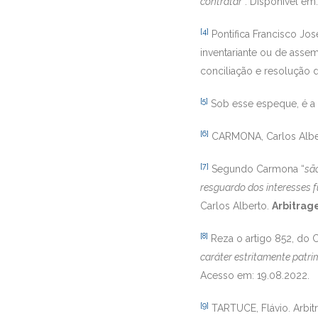
contratar”
. Disponível em
[4]
Pontifica Francisco Jo
inventariante ou de asse
conciliação e resolução d
[5]
Sob esse espeque, é a 
[6]
CARMONA, Carlos Albe
[7]
Segundo Carmona “
são
resguardo dos interesses 
Carlos Alberto.
Arbitrag
[8]
Reza o artigo 852, do C
caráter estritamente patri
Acesso em: 19.08.2022.
[9]
TARTUCE, Flávio. Arbitr