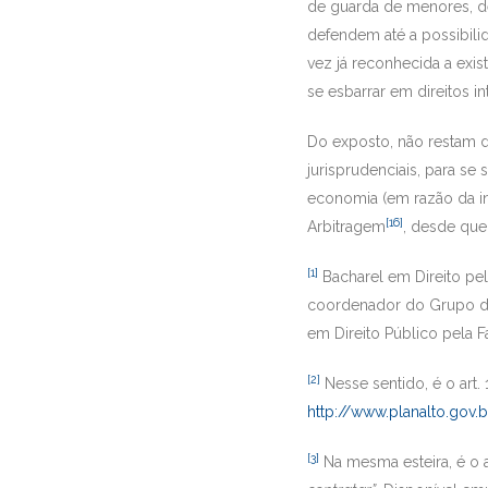
de guarda de menores, d
defendem até a possibilid
vez já reconhecida a exis
se esbarrar em direitos int
Do exposto, não restam d
jurisprudenciais, para se
economia (em razão da ins
[16]
Arbitragem
, desde que 
[1]
Bacharel em Direito pel
coordenador do Grupo de
em Direito Público pela 
[2]
Nesse sentido, é o art. 
http://www.planalto.gov.
[3]
Na mesma esteira, é o a