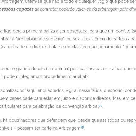
e Arbitragem”), tem-se que não é todo e qualquer litígio que pode ser
pessoas capazes
de contratar poderão valer-se da arbitragem para dirimi
o artigo gera a primeira baliza a ser observada, para que um conflito (
brar a “arbitrabilidade subjetiva”, ou seja, a existência de partes capa
(capacidade de direito). Trata-se do clássico questionamento: “qu
se outro grande debate na doutrina: pessoas incapazes – ainda que
”, podem integrar um procedimento arbitral?
onalizados” (aqui enquadrados, v.g., a massa falida, o espólio, condo
uem capacidade para estar em juízo e dispor de direitos. Mas, em cer
[4]
rticulares para celebração de convenção arbitral
.
, há doutrinadores que defendem que, desde que assistidos ou repres
[5]
poníveis – possam ser parte na Arbitragem
.