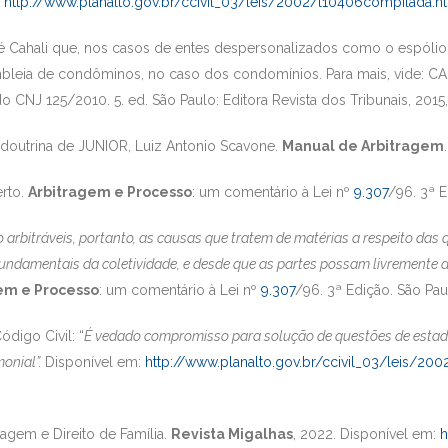
:
http://www.planalto.gov.br/ccivil_03/leis/2002/l10406compilada.h
sé Cahali que, nos casos de entes despersonalizados como o espólio
mbleia de condôminos, no caso dos condomínios. Para mais, vide: CA
o CNJ 125/2010. 5. ed. São Paulo: Editora Revista dos Tribunais, 2015,
doutrina de JUNIOR, Luiz Antonio Scavone.
Manual de Arbitragem
rto.
Arbitragem e Processo
: um comentário à Lei nº
9.307
/96. 3ª E
 arbitráveis, portanto, as causas que tratem de matérias a respeito das 
fundamentais da coletividade, e desde que as partes possam livremente d
em e Processo
: um comentário à Lei nº
9.307
/96. 3ª Edição. São Paul
ódigo Civil: “
É vedado compromisso para solução de questões de estado,
monial”.
Disponível em:
http://www.planalto.gov.br/ccivil_03/leis/2
agem e Direito de Família.
Revista Migalhas
, 2022. Disponível em:
h