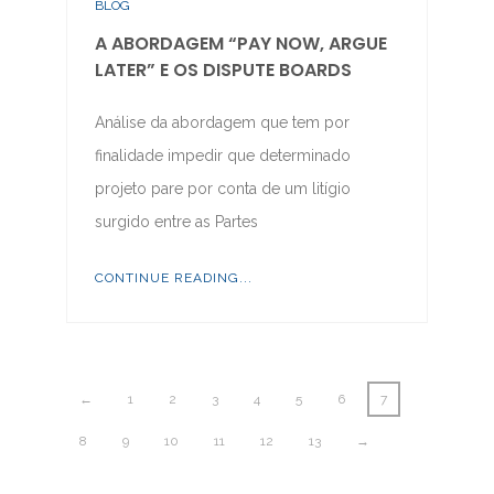
BLOG
A ABORDAGEM “PAY NOW, ARGUE
LATER” E OS DISPUTE BOARDS
Análise da abordagem que tem por
finalidade impedir que determinado
projeto pare por conta de um litígio
surgido entre as Partes
CONTINUE READING...
←
1
2
3
4
5
6
7
8
9
10
11
12
13
→