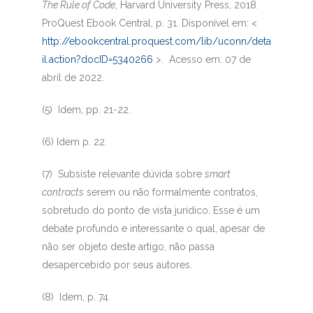
The Rule of Code
, Harvard University Press, 2018.
ProQuest Ebook Central, p. 31. Disponível em: <
http://ebookcentral.proquest.com/lib/uconn/deta
il.action?docID=5340266
>. Acesso em: 07 de
abril de 2022.
(5)
Idem, pp. 21-22.
(6)
Idem p. 22.
(7)
Subsiste relevante dúvida sobre
smart
contracts
serem ou não formalmente contratos,
sobretudo do ponto de vista jurídico. Esse é um
debate profundo e interessante o qual, apesar de
não ser objeto deste artigo, não passa
desapercebido por seus autores.
(8)
Idem, p. 74.