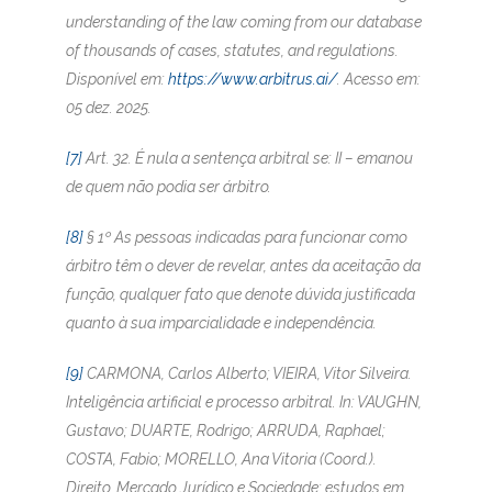
understanding of the law coming from our database
of thousands of cases, statutes, and regulations.
Disponível em:
https://www.arbitrus.ai/
. Acesso em:
05 dez. 2025.
[7]
Art. 32. É nula a sentença arbitral se: II – emanou
de quem não podia ser árbitro.
[8]
§ 1º As pessoas indicadas para funcionar como
árbitro têm o dever de revelar, antes da aceitação da
função, qualquer fato que denote dúvida justificada
quanto à sua imparcialidade e independência.
[9]
CARMONA, Carlos Alberto; VIEIRA, Vitor Silveira.
Inteligência artificial e processo arbitral. In: VAUGHN,
Gustavo; DUARTE, Rodrigo; ARRUDA, Raphael;
COSTA, Fabio; MORELLO, Ana Vitoria (Coord.).
Direito, Mercado Jurídico e Sociedade: estudos em