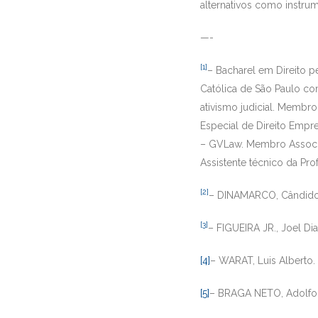
alternativos como instru
—-
[1]
– Bacharel em Direito p
Católica de São Paulo co
ativismo judicial. Memb
Especial de Direito Empr
– GVLaw. Membro Associad
Assistente técnico da Pr
[2]
– DINAMARCO, Cândido
[3]
– FIGUEIRA JR., Joel Di
[4]
– WARAT, Luis Alberto.
[5]
– BRAGA NETO, Adolfo