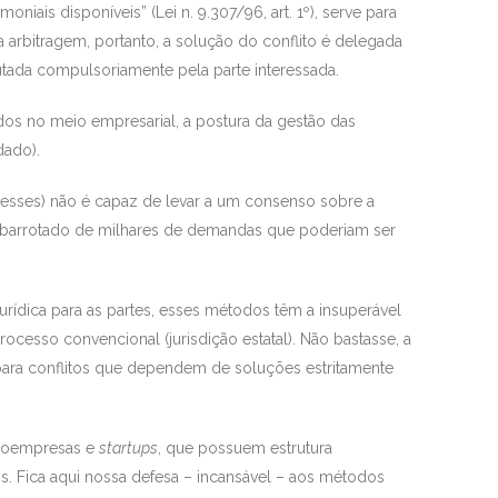
oniais disponíveis” (Lei n. 9.307/96, art. 1º), serve para
 Na arbitragem, portanto, a solução do conflito é delegada
ecutada compulsoriamente pela parte interessada.
dos no meio empresarial, a postura da gestão das
dado).
teresses) não é capaz de levar a um consenso sobre a
 abarrotado de milhares de demandas que poderiam ser
ídica para as partes, esses métodos têm a insuperável
esso convencional (jurisdição estatal). Não bastasse, a
para conflitos que dependem de soluções estritamente
croempresas e
startups
, que possuem estrutura
. Fica aqui nossa defesa – incansável – aos métodos