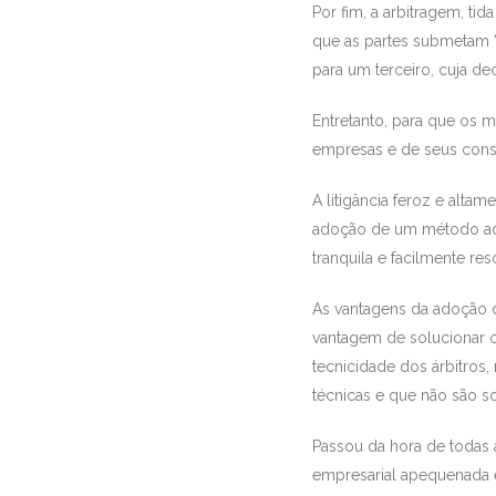
Por fim, a arbitragem, tid
que as partes submetam “a 
para um terceiro, cuja de
Entretanto, para que os 
empresas e de seus consul
A litigância feroz e alta
adoção de um método ade
tranquila e facilmente re
As vantagens da adoção d
vantagem de solucionar o
tecnicidade dos árbitros
técnicas e que não são s
Passou da hora de todas 
empresarial apequenada e