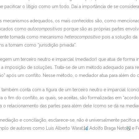
ue pacificar o litígio como um todo. Daí a importância de se conside
dos mecanismos adequados, os mais
conhecidos
são, como mencionado 
ificados como
autocompositivos
porque são as próprias partes envolv
lmente tomada como mecanismo
heterocompositivo
pois a solução da 
guns a tomam como “jurisdição privada”.
legem um terceiro neutro e imparcial (mediador) que atua de forma i
m a imposição de soluções. Trata-se de um método adequado para r
o” após um conflito. Nesse método, o mediador atua para além do confl
o também conta com a figura de um terceiro neutro e imparcial (conci
a o fim do conflito, as quais, se aceitas, são formalizadas em “acordo
ara o relacionamento das partes para além dele (como se dá na media
mediação e conciliação, esclarece-se, não é universalmente pacífica
mplo de autores como Luis Alberto Warat,
[4]
Adolfo Braga Neto
[5]
e F