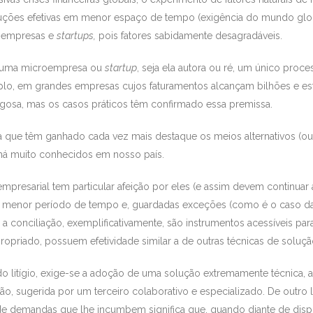
luções efetivas em menor espaço de tempo (exigência do mundo glo
roempresas e
startups,
pois fatores sabidamente desagradáveis.
a uma microempresa ou
startup
, seja ela autora ou ré, um único pro
mplo, em grandes empresas cujos faturamentos alcançam bilhões e est
igosa, mas os casos práticos têm confirmado essa premissa.
a que têm ganhado cada vez mais destaque os meios alternativos (ou
, há muito conhecidos em nosso país.
mpresarial tem particular afeição por eles (e assim devem continuar a
m menor período de tempo e, guardadas exceções (como é o caso d
e a conciliação, exemplificativamente, são instrumentos acessíveis p
riado, possuem efetividade similar a de outras técnicas de solução
o litígio, exige-se a adoção de uma solução extremamente técnica, a
o, sugerida por um terceiro colaborativo e especializado. De outro la
e de demandas que lhe incumbem significa que, quando diante de di