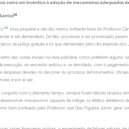
sso
como um incentivo à adoção de mecanismos adequados de 
[1]
Santos
[2]
ro”
: essa pequena e não tão menos brilhante frase do Professor Câ
andar e ser demandado. De fato, processar e ser processado pesam no
iários da justiça gratuita e os que demandam pelo rito especial dos J
to das custas iniciais (ou taxa judiciária, como preferem alguns), 
o da execução, se vencedor exitoso e, se derrotado, com o pagamen
s e despesas devidas no decorrer do processo (emolumentos, oficiais 
iais e por aí vai).
 conjunto com o elemento tempo, sempre foram fatores levados em
esenvolver mecanismos capazes de mitigar os efeitos deletérios de
 como bem pontuado pelo Professor Joel Dias Figueira Junior, gera “
vas crises financeiras globais, o experimento de fatores naturais 