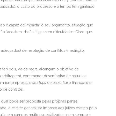
balizado), o custo do processo e o tempo têm ganhado
cesso é capaz de impactar o seu orçamento, situação que
ão “acostumadas” a litigar sem dificuldades. Claro que
 adequados) de resolução de conflitos (mediação,
 ter) pois, via de regra, alcançam o objetivo de
a arbitragem), com menor desembolso de recursos
ara microempresas e
startups
de baixo fluxo financeiro e,
 de conflitos.
 qual pode ser proposta pelas próprias partes
do, o caráter generalista imposto aos juízes estatais pelo
sputas em campos muito especializados, nem sempre a