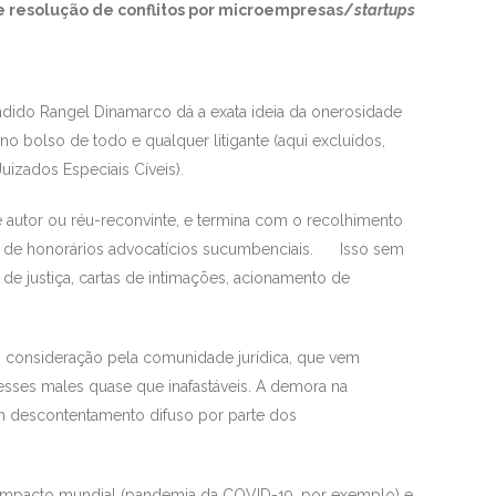
resolução de conflitos por microempresas/
startups
ndido Rangel Dinamarco dá a exata ideia da onerosidade
 bolso de todo e qualquer litigante (aqui excluídos,
uizados Especiais Cíveis).
se autor ou réu-reconvinte, e termina com o recolhimento
to de honorários advocatícios sucumbenciais. Isso sem
de justiça, cartas de intimações, acionamento de
 consideração pela comunidade jurídica, que vem
sses males quase que inafastáveis. A demora na
um descontentamento difuso por parte dos
de impacto mundial (pandemia da COVID-19, por exemplo) e