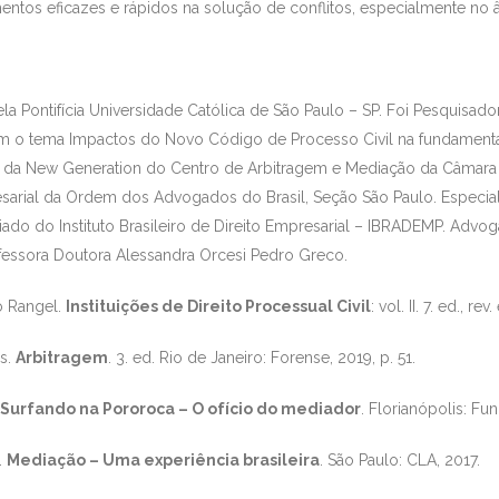
mentos eficazes e rápidos na solução de conflitos, especialmente n
ela Pontifícia Universidade Católica de São Paulo – SP. Foi Pesquisad
m o tema Impactos do Novo Código de Processo Civil na fundamenta
ro da New Generation do Centro de Arbitragem e Mediação da Câma
esarial da Ordem dos Advogados do Brasil, Seção São Paulo. Especial
o do Instituto Brasileiro de Direito Empresarial – IBRADEMP. Advo
ofessora Doutora Alessandra Orcesi Pedro Greco.
 Rangel.
Instituições de Direito Processual Civil
: vol. II. 7. ed., r
as.
Arbitragem
. 3. ed. Rio de Janeiro: Forense, 2019, p. 51.
Surfando na Pororoca – O ofício do mediador
. Florianópolis: Fun
.
Mediação – Uma experiência brasileira
. São Paulo: CLA, 2017.