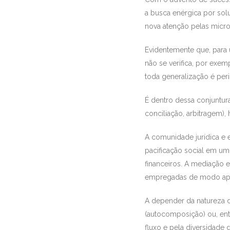
a busca enérgica por so
nova atenção pelas mic
Evidentemente que, par
não se verifica, por exe
toda generalização é per
É dentro dessa conjuntur
conciliação, arbitragem)
A comunidade jurídica e e
pacificação social em u
financeiros. A mediação 
empregadas de modo aprop
A depender da natureza d
(autocomposição) ou, entã
fluxo e pela diversidad