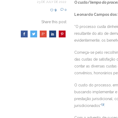
23 DE JULY DE 2022
O
custo
/
tempo do proce
9
0
Leonardo Campos dos 
Share this post
“O processo custa dinhei
resultante do ato de dem
evidentemente, os benefic
Começa-se pelo recolhimen
das custas de satisfaçã
contar as diversas custa
convênios, honorários peric
O custo do processo, em
buscando implementar e d
prestação jurisdicional,
[3]
jurisdicionados”
.
Com o advento de sucessi