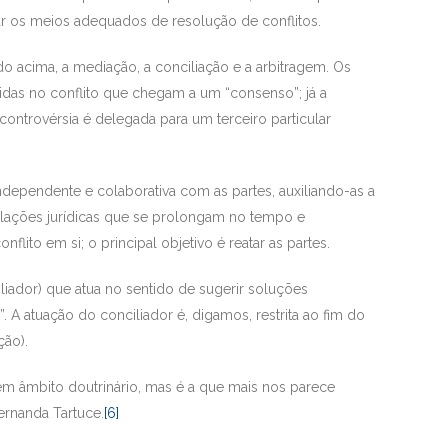
rar os meios adequados de resolução de conflitos.
acima, a mediação, a conciliação e a arbitragem. Os
idas no conflito que chegam a um “consenso”; já a
controvérsia é delegada para um terceiro particular
ndependente e colaborativa com as partes, auxiliando-as a
elações jurídicas que se prolongam no tempo e
ito em si; o principal objetivo é reatar as partes.
liador) que atua no sentido de sugerir soluções
”. A atuação do conciliador é, digamos, restrita ao fim do
ção).
 em âmbito doutrinário, mas é a que mais nos parece
ernanda Tartuce.
[6]