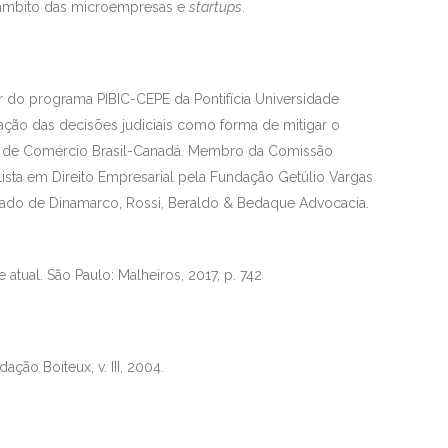
o âmbito das microempresas e
startups
.
or do programa PIBIC-CEPE da Pontifícia Universidade
ção das decisões judiciais como forma de mitigar o
ra de Comércio Brasil-Canadá. Membro da Comissão
ista em Direito Empresarial pela Fundação Getúlio Vargas
gado de Dinamarco, Rossi, Beraldo & Bedaque Advocacia.
ev. e atual. São Paulo: Malheiros, 2017, p. 742
dação Boiteux, v. III, 2004.