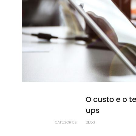
O custo e o 
ups
CATEGORIES
BLOG