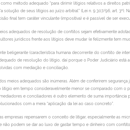
a como método adequado “para dirimir litígios relativos a direitos patrim
solução de seus litígios ao juízo arbitral” (Lei n. 9.307/96, art. 3º).
cisão final tem caráter vinculante (impositiva) e é passível de ser ex
meios adequados de resolução de conflitos sejam efetivamente adota
tores jurídicos frente aos litígios deve mudar (e felizmente tem mu
mente beligerante (característica humana decorrente do conflito de in
quado de resolução do litígio, daí porque o Poder Judiciário está
solvidas com mediação e conciliação.
os meios adequados são inúmeras. Além de conferirem segurança jur
 litígio em tempo consideravelmente menor se comparado com o proc
, mediadores e conciliadores é outro elemento de suma importância 
olucionados com a mera “aplicação da lei ao caso concreto”.
as empresas repensarem o conceito de litigar, especialmente as mi
 não podem se dar ao luxo de gastar tempo e dinheiro com conflitos