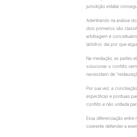
jurisdição estatal conseg
Adentrando na análise 
dois primeiros são class
arbitragem é conceitua
(árbitro), daí por que al
Na mediação, as partes e
solucionar o conflito se
necessitam de “restauraçã
Por sua vez, a conciliaçã
específicas e pontuais par
conflito e não voltada p
Essa diferenciação entre 
coerente defender a exe