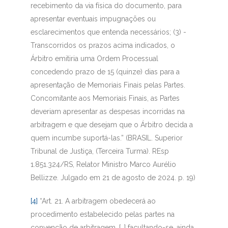
recebimento da via física do documento, para
apresentar eventuais impugnações ou
esclarecimentos que entenda necessários; (3) -
Transcorridos os prazos acima indicados, o
Árbitro emitiria uma Ordem Processual
concedendo prazo de 15 (quinze) dias para a
apresentação de Memoriais Finais pelas Partes.
Concomitante aos Memoriais Finais, as Partes
deveriam apresentar as despesas incorridas na
arbitragem e que desejam que o Árbitro decida a
quem incumbe suportá-las.” (BRASIL. Superior
Tribunal de Justiça, (Terceira Turma). REsp
1.851.324/RS, Relator Ministro Marco Aurélio
Bellizze. Julgado em 21 de agosto de 2024. p. 19)
[4]
“Art. 21. A arbitragem obedecerá ao
procedimento estabelecido pelas partes na
convenção de arbitragem, […] facultando-se, ainda,