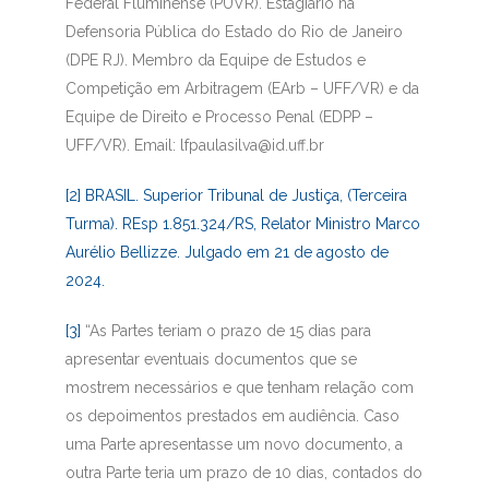
Federal Fluminense (PUVR). Estagiário na
Defensoria Pública do Estado do Rio de Janeiro
(DPE RJ). Membro da Equipe de Estudos e
Competição em Arbitragem (EArb – UFF/VR) e da
Equipe de Direito e Processo Penal (EDPP –
UFF/VR). Email: lfpaulasilva@id.uff.br
[2]
BRASIL. Superior Tribunal de Justiça, (Terceira
Turma). REsp 1.851.324/RS, Relator Ministro Marco
Aurélio Bellizze. Julgado em 21 de agosto de
2024.
[3]
“As Partes teriam o prazo de 15 dias para
apresentar eventuais documentos que se
mostrem necessários e que tenham relação com
os depoimentos prestados em audiência. Caso
uma Parte apresentasse um novo documento, a
outra Parte teria um prazo de 10 dias, contados do