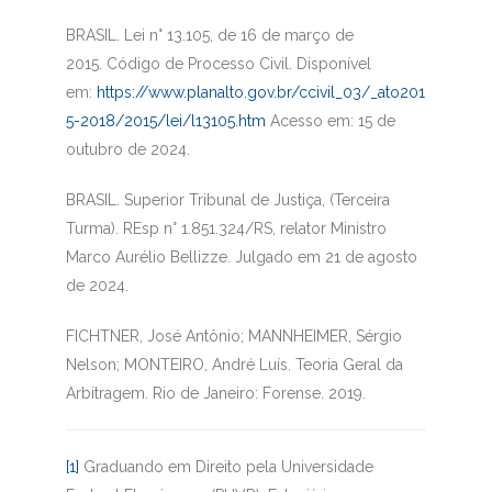
BRASIL. Lei n° 13.105, de 16 de março de
2015.
Código de Processo Civil
. Disponível
em:
https://www.planalto.gov.br/ccivil_03/_ato201
5-2018/2015/lei/l13105.htm
Acesso em: 15 de
outubro de 2024.
BRASIL. Superior Tribunal de Justiça, (Terceira
Turma).
REsp n° 1.851.324/RS,
relator Ministro
Marco Aurélio Bellizze. Julgado em 21 de agosto
de 2024.
FICHTNER, José Antônio; MANNHEIMER, Sérgio
Nelson; MONTEIRO, André Luís. Teoria Geral da
Arbitragem.
Rio de Janeiro: Forense. 2019.
[1]
Graduando em Direito pela Universidade