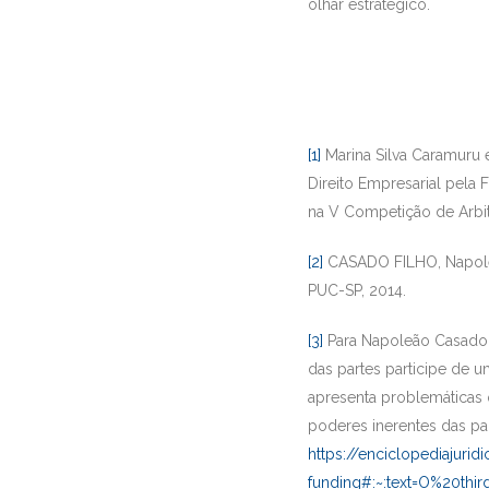
olhar estratégico.
[1]
Marina Silva Caramuru 
Direito Empresarial pela
na V Competição de Arb
[2]
CASADO FILHO, Napoleão
PUC-SP, 2014.
[3]
Para Napoleão Casado F
das partes participe de 
apresenta problemáticas 
poderes inerentes das par
https://enciclopediajurid
funding#:~:text=O%20th