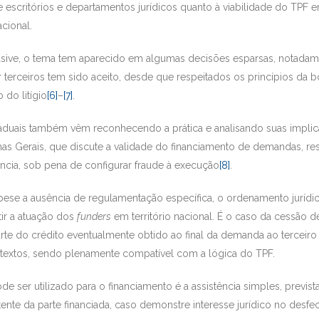
 escritórios e departamentos jurídicos quanto à viabilidade do TPF
cional.
lusive, o tema tem aparecido em algumas decisões esparsas, notadame
 terceiros tem sido aceito, desde que respeitados os princípios da b
do litígio
[6]
–
[7]
.
taduais também vêm reconhecendo a prática e analisando suas impl
inas Gerais, que discute a validade do financiamento de demandas, re
ência, sob pena de configurar fraude à execução
[8]
.
ese a ausência de regulamentação específica, o ordenamento jurídi
ir a atuação dos
funders
em território nacional. É o caso da cessão de
te do crédito eventualmente obtido ao final da demanda ao terceiro f
ntextos, sendo plenamente compatível com a lógica do TPF.
e ser utilizado para o financiamento é a assistência simples, previst
tente da parte financiada, caso demonstre interesse jurídico no des