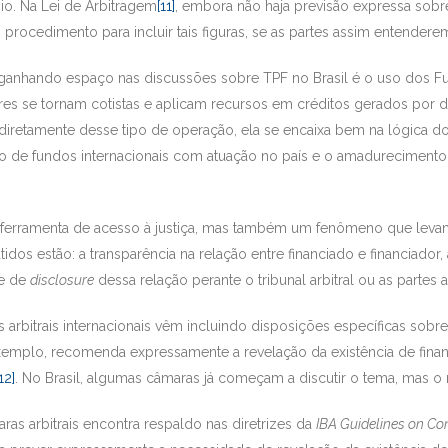
gio. Na Lei de Arbitragem
[11]
, embora não haja previsão expressa sobre
 procedimento para incluir tais figuras, se as partes assim entenderem
ganhando espaço nas discussões sobre TPF no Brasil é o uso dos Fun
ores se tornam cotistas e aplicam recursos em créditos gerados por dis
ar diretamente desse tipo de operação, ela se encaixa bem na lógica d
 de fundos internacionais com atuação no país e o amadurecimento 
erramenta de acesso à justiça, mas também um fenômeno que levanta
idos estão: a transparência na relação entre financiado e financiador,
de de
disclosure
dessa relação perante o tribunal arbitral ou as partes 
es arbitrais internacionais vêm incluindo disposições específicas so
xemplo, recomenda expressamente a revelação da existência de financ
12]
. No Brasil, algumas câmaras já começam a discutir o tema, mas o 
ras arbitrais encontra respaldo nas diretrizes da
IBA Guidelines on Conf