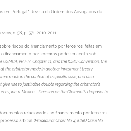
iros em Portugal”. Revista da Ordem dos Advogados de
view, n. 58, p. 571, 2010-2011.
obre riscos do financiamento por terceiros, feitas em
 o financiamento por terceiros pode ser aceito sob
the USMCA, NAFTA Chapter 11, and the ICSID Convention, the
hat the arbitrator made in another investment treaty
ere made in the context of a specific case, and also
ive rise to justifiable doubts regarding the arbitrator’s
urces, Inc. v. Mexico – Decision on the Claimant’s Proposal to
documentos relacionados ao financiamento por terceiros,
processo arbitral (
Procedural Order No. 4, ICSID Case No.