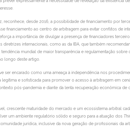
 a prever expressamente a necessidade de revelação da existência de
teresse.
 reconhece, desde 2016, a possibilidade de financiamento por terc
se financiamento ao centro de arbitragem para evitar conflitos de in
 reforça a importância de divulgar a presença de financiadores terceir
 às diretrizes internacionais, como as da IBA, que também recomenda
ndência mundial de maior transparência e regulamentação sobre o 
ao longo deste artigo.
ve ser encarado como uma ameaça à independência nos procedimentos
a legítima e sofisticada para promover o acesso à arbitragem em cená
ontexto pós-pandemia e diante da lenta recuperação econômica de 
ável, crescente maturidade do mercado e um ecossistema arbitral cada
lver um ambiente regulatório sólido e seguro para a atuação dos
Thi
omunidade jurídica, inclusive da nova geração de profissionais da ar