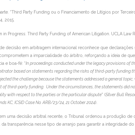
te. “Third Party Funding ou o Financiamento de Litígios por Terce
4, 2015.
 in Progress: Third Party Funding of American Litigation. UCLA Law Re
ide decisão em arbitragem internacional reconhece que declarações s
 comprometem a imparcialidade do árbitro, reforçando a ideia de que
a e boa-fé: “
In proceedings conducted under the legacy provisions of 
itrator based on statements regarding the risks of third-party funding t
ejected the challenge because the statements addressed a general topic, w
t of third-party funding. Under the circumstances, the statements did not g
ty with respect to the parties or the particular dispute
” (
SIlver Bull Reso
ands KC, ICSID Case No.
ARB/23/24, 21 October 2024
).
m uma decisão arbitral recente, o Tribunal ordenou a produção de 
da transparência nesse tipo de arranjo para garantir a integridade do 