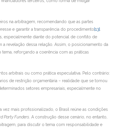
 financiadores terceiros, como forma de mitigar
eiros na arbitragem, recomendando que as partes
teresse e garantir a transparência do procedimento
[13]
.
os, especialmente diante do potencial de conflito de
m a revelação dessa relação. Assim, o posicionamento da
tema, reforçando a coerência com as práticas
 arbitrais ou como prática especulativa. Pelo contrário:
rios de restrição orçamentária – realidade que se tornou
determinados setores empresariais, especialmente no
 vez mais profissionalizado, o Brasil reúne as condições
rd Party Funders
. A construção desse cenário, no entanto,
bitragem, para discutir o tema com responsabilidade e