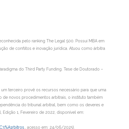
reconhecida pelo ranking The Legal 500. Possui MBA em
ão de conflitos e inovação jurídica. Atuou como árbitra
aradigma do Third Party Funding. Tese de Doutorado –
 um terceiro provê os recursos necessário para que uma
 de novos procedimentos arbitrais, o instituto também
ependência do tribunal arbitral, bem como os deveres e
l, Edição 1, Fevereiro de 2022, disponível em:
C3%A1rbitros
., acesso em: 24/06/2025).