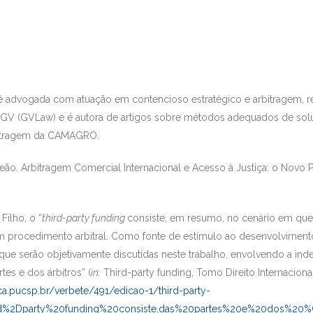
é advogada com atuação em contencioso estratégico e arbitragem, 
 FGV (GVLaw) e é autora de artigos sobre métodos adequados de soluç
itragem da CAMAGRO.
. Arbitragem Comercial Internacional e Acesso à Justiça: o Novo P
ilho, o “
third-party funding
consiste, em resumo, no cenário em que
um procedimento arbitral. Como fonte de estímulo ao desenvolvimento
que serão objetivamente discutidas neste trabalho, envolvendo a ind
tes e dos árbitros” (
in:
Third-party funding, Tomo Direito Internaciona
ica.pucsp.br/verbete/491/edicao-1/third-party-
ird%2Dparty%20funding%20consiste,das%20partes%20e%20dos%20%