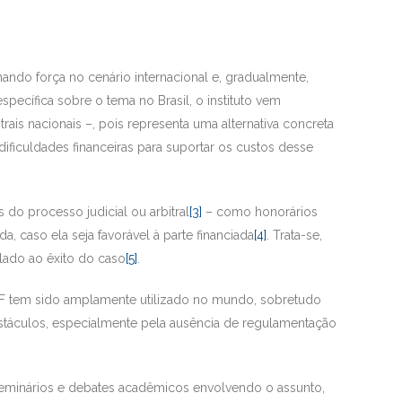
ando força no cenário internacional e, gradualmente,
specífica sobre o tema no Brasil, o instituto vem
ais nacionais –, pois representa uma alternativa concreta
ificuldades financeiras para suportar os custos desse
 do processo judicial ou arbitral
[3]
– como honorários
, caso ela seja favorável à parte financiada
[4]
. Trata-se,
lado ao êxito do caso
[5]
.
PF tem sido amplamente utilizado no mundo, sobretudo
obstáculos, especialmente pela ausência de regulamentação
 seminários e debates acadêmicos envolvendo o assunto,