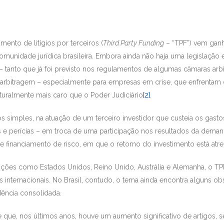
mento de litígios por terceiros (
Third Party Funding
– “TPF”) vem ganh
omunidade jurídica brasileira. Embora ainda não haja uma legislação e
 tanto que já foi previsto nos regulamentos de algumas câmaras arbitr
à arbitragem – especialmente para empresas em crise, que enfrentam d
turalmente mais caro que o Poder Judiciário
[2]
.
 simples, na atuação de um terceiro investidor que custeia os gastos
as e perícias – em troca de uma participação nos resultados da demanda
e financiamento de risco, em que o retorno do investimento está atre
ições como Estados Unidos, Reino Unido, Austrália e Alemanha, o T
s internacionais. No Brasil, contudo, o tema ainda encontra alguns 
dência consolidada.
 que, nos últimos anos, houve um aumento significativo de artigos,