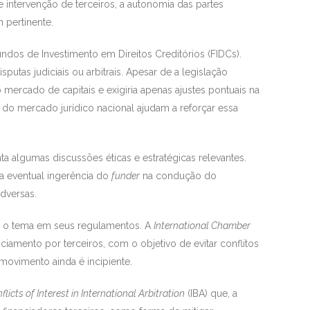
 intervenção de terceiros, a autonomia das partes
 pertinente.
dos de Investimento em Direitos Creditórios (FIDCs).
putas judiciais ou arbitrais. Apesar de a legislação
o mercado de capitais e exigiria apenas ajustes pontuais na
do mercado jurídico nacional ajudam a reforçar essa
 algumas discussões éticas e estratégicas relevantes.
 a eventual ingerência do
funder
na condução do
adversas.
bre o tema em seus regulamentos. A
International Chamber
iamento por terceiros, com o objetivo de evitar conflitos
movimento ainda é incipiente.
licts of Interest in International Arbitration
(IBA) que, a