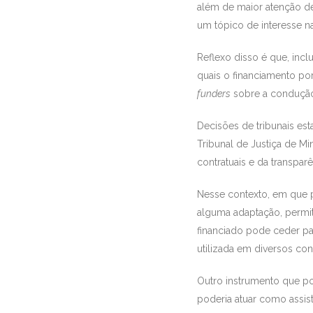
além de maior atenção de
um tópico de interesse na
Reflexo disso é que, inc
quais o financiamento por
funders
sobre a condução 
Decisões de tribunais es
Tribunal de Justiça de M
contratuais e da transpar
Nesse contexto, em que p
alguma adaptação, permit
financiado pode ceder par
utilizada em diversos co
Outro instrumento que pod
poderia atuar como assis