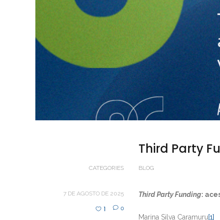
Third Party F
CATEGORIES
BLOG
7 DE AGOSTO DE 2025
Third Party Funding
: ace
1
0
Marina Silva Caramuru
[1]