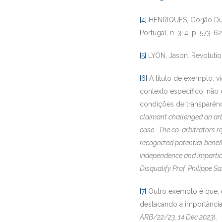
[4]
HENRIQUES, Gorjão Duar
Portugal, n. 3-4, p. 573-62
[5]
LYON, Jason. Revolution
[6]
A título de exemplo, v
contexto específico, não
condições de transparênci
claimant challenged an arb
case.
The co-arbitrators r
recognized potential benefi
independence and impartiali
Disqualify Prof. Philippe S
[7]
Outro exemplo é que, e
destacando a importância 
ARB/22/23, 14 Dec 2023
).