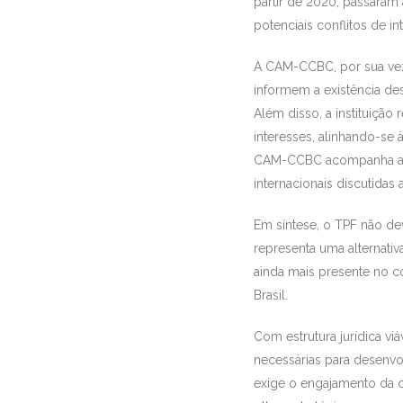
partir de 2020, passaram
potenciais conflitos de in
A CAM-CCBC, por sua vez,
informem a existência des
Além disso, a instituição
interesses, alinhando-se
CAM-CCBC acompanha a te
internacionais discutidas 
Em síntese, o TPF não de
representa uma alternativ
ainda mais presente no c
Brasil.
Com estrutura jurídica vi
necessárias para desenvo
exige o engajamento da c