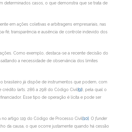
 em determinados casos, o que demonstra que se trata de
nte em ações coletivas e arbitragens empresariais, nas
oa-fé, transparência e ausência de controle indevido dos
icações. Como exemplo, destaca-se a recente decisão do
ssaltando a necessidade de observância dos limites
co brasileiro já dispõe de instrumentos que podem, com
 crédito (arts. 286 a 298 do Código Civil
[9]
), pela qual o
inanciador. Esse tipo de operação é lícita e pode ser
a no artigo 119 do Código de Processo Civil
[10]
. O
funder
fecho da causa, o que ocorre justamente quando há cessão