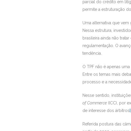
parcial do crédito em lití
permite a estruturação do
Uma alternativa que vem 
Nessa estrutura, investid
brasileira ainda não trat
regulamentação. O avanço
tendência.
O TPF não é apenas uma f
Entre os temas mais debat
processo e a necessida
Nesse sentido, instituiçõ
of Commerce
(ICC), por e
de interesse dos árbitros
[
Referida postura das câma