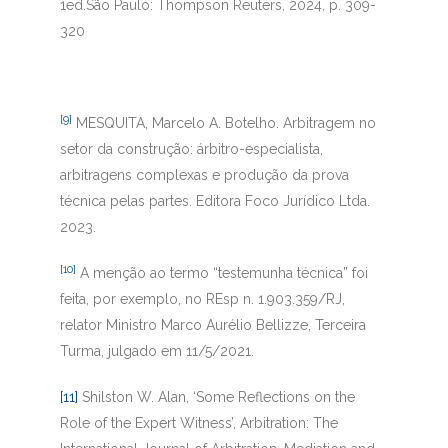
1ed.São Paulo: Thompson Reuters, 2024, p. 309-
320
[9]
MESQUITA, Marcelo A. Botelho. Arbitragem no
setor da construção: árbitro-especialista,
arbitragens complexas e produção da prova
técnica pelas partes. Editora Foco Jurídico Ltda.
2023.
[10]
A menção ao termo “testemunha técnica” foi
feita, por exemplo, no REsp n. 1.903.359/RJ,
relator Ministro Marco Aurélio Bellizze, Terceira
Turma, julgado em 11/5/2021.
[11]
Shilston W. Alan, ‘Some Reflections on the
Role of the Expert Witness’, Arbitration: The