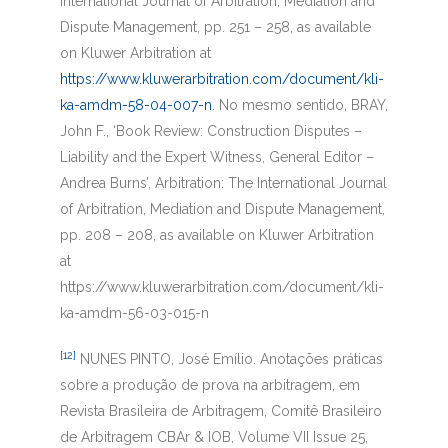
International Journal of Arbitration, Mediation and
Dispute Management, pp. 251 – 258, as available
on Kluwer Arbitration at
https://www.kluwerarbitration.com/document/kli-
ka-amdm-58-04-007-n
. No mesmo sentido, BRAY,
John F., ‘Book Review: Construction Disputes –
Liability and the Expert Witness, General Editor –
Andrea Burns’, Arbitration: The International Journal
of Arbitration, Mediation and Dispute Management,
pp. 208 – 208, as available on Kluwer Arbitration
at
https://www.kluwerarbitration.com/document/kli-
ka-amdm-56-03-015-n
[12]
NUNES PINTO, José Emílio. Anotações práticas
sobre a produção de prova na arbitragem, em
Revista Brasileira de Arbitragem, Comitê Brasileiro
de Arbitragem CBAr & IOB, Volume VII Issue 25,