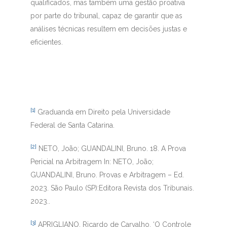
qualificados, mas também uma gestão proativa
por parte do tribunal, capaz de garantir que as
análises técnicas resultem em decisões justas e
eficientes.
[1]
Graduanda em Direito pela Universidade
Federal de Santa Catarina.
[2]
NETO, João; GUANDALINI, Bruno. 18. A Prova
Pericial na Arbitragem In: NETO, João;
GUANDALINI, Bruno. Provas e Arbitragem – Ed.
2023. São Paulo (SP):Editora Revista dos Tribunais.
2023..
[3]
APRIGLIANO, Ricardo de Carvalho. ‘O Controle