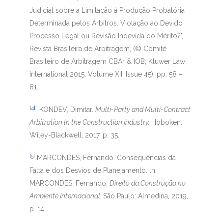
Judicial sobre a Limitação à Produção Probatória
Determinada pelos Árbitros. Violação ao Devido
Processo Legal ou Revisão Indevida do Mérito?’,
Revista Brasileira de Arbitragem, (© Comitê
Brasileiro de Arbitragem CBAr & IOB; Kluwer Law
International 2015, Volume XII, Issue 45), pp. 58 –
81.
[4]
KONDEV, Dimitar.
Multi-Party and Multí-Contract
Arbitration ln the Construction Industry.
Hoboken:
Wiley-Blackwell, 2017, p. 35.
[5]
MARCONDES, Fernando. Consequências da
Falta e dos Desvios de Planejamento. ln:
MARCONDES, Fernando.
Direito da Construção no
Ambiente Internacional.
São Paulo: Almedina, 2019,
p. 14.