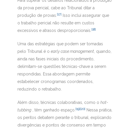
Para superar os desafios relacionados à produção
da prova pericial, cabe ao Tribunal ditar a
[17]
produção de provas.
Isso inclui assegurar que
o trabalho pericial não resulte em custos
[18]
excessivos e atrasos desproporcionais.
Uma das estratégias que podem ser tomadas
pelo Tribunal é o
early case management
, quando,
ainda nas fases iniciais do procedimento,
delimitam-se questões técnicas-chave a serem
respondidas. Essa abordagem permite
estabelecer cronogramas coordenados,
reduzindo o retrabalho.
Além disso, técnicas colaborativas, como o
hot-
[19]
[20]
tubbing
, têm ganhado espaço.
Nessa prática,
os peritos debatem perante o tribunal, explicando
divergências e pontos de consenso em tempo