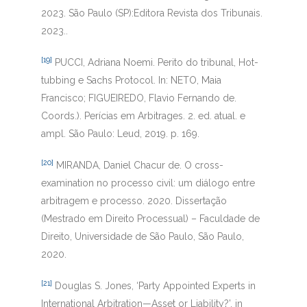
2023. São Paulo (SP):Editora Revista dos Tribunais.
2023..
[19]
PUCCI, Adriana Noemi. Perito do tribunal, Hot-
tubbing e Sachs Protocol. In: NETO, Maia
Francisco; FIGUEIREDO, Flavio Fernando de.
Coords.). Perícias em Arbitrages. 2. ed. atual. e
ampl. São Paulo: Leud, 2019. p. 169.
[20]
MIRANDA, Daniel Chacur de. O cross-
examination no processo civil: um diálogo entre
arbitragem e processo. 2020. Dissertação
(Mestrado em Direito Processual) – Faculdade de
Direito, Universidade de São Paulo, São Paulo,
2020.
[21]
Douglas S. Jones, ‘Party Appointed Experts in
International Arbitration—Asset or Liability?’, in