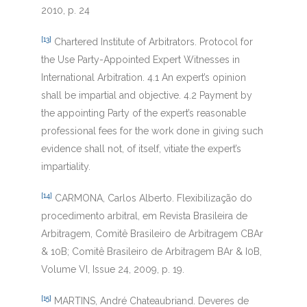
2010, p. 24
[13]
Chartered Institute of Arbitrators. Protocol for
the Use Party-Appointed Expert Witnesses in
International Arbitration. 4.1 An expert’s opinion
shall be impartial and objective. 4.2 Payment by
the appointing Party of the expert’s reasonable
professional fees for the work done in giving such
evidence shall not, of itself, vitiate the expert’s
impartiality.
[14]
CARMONA, Carlos Alberto. Flexibilização do
procedimento arbitral, em Revista Brasileira de
Arbitragem, Comitê Brasileiro de Arbitragem CBAr
& 10B; Comitê Brasileiro de Arbitragem BAr & I0B,
Volume VI, Issue 24, 2009, p. 19.
[15]
MARTINS, André Chateaubriand. Deveres de